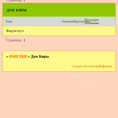
Страница:
1
дом киры
Последнее
Тема
Ответов
Просмотров
сообщение
Форум пуст.
Страница:
1
»
РАНЕТКИ
»
Дом Киры
создать бесплатный форум