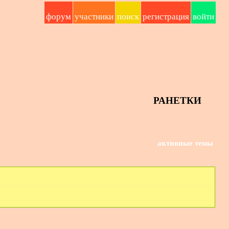
форум
участники
поиск
регистрация
войти
РАНЕТКИ
активные темы