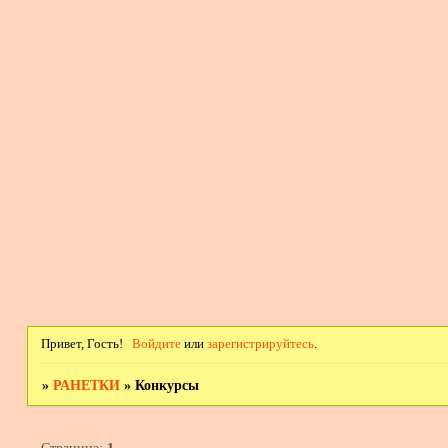
Привет, Гость!
Войдите
или
зарегистрируйтесь
.
»
РАНЕТКИ
»
Конкурсы