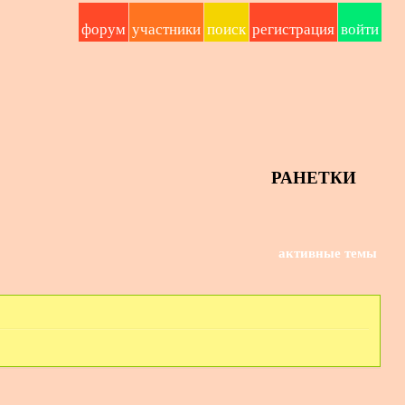
форум
участники
поиск
регистрация
войти
РАНЕТКИ
активные темы