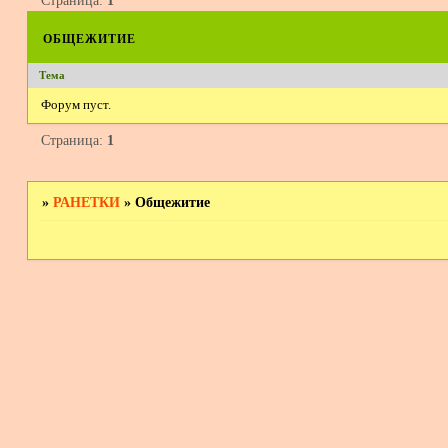
Страница:
1
общежитие
Тема
Форум пуст.
Страница:
1
»
РАНЕТКИ
»
Общежитие