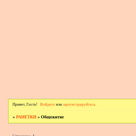
Привет, Гость!
Войдите
или
зарегистрируйтесь
.
»
РАНЕТКИ
»
Общежитие